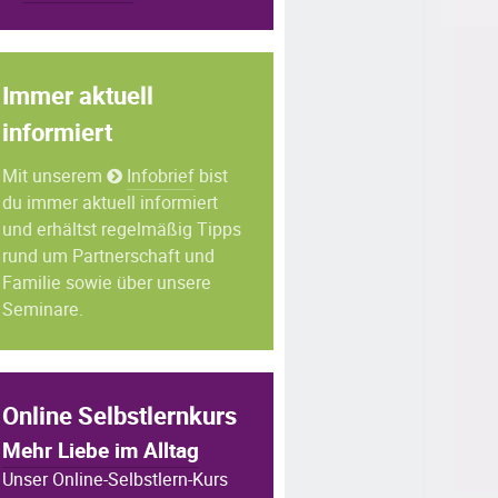
Immer aktuell
informiert
Mit unserem
Infobrief
bist
du immer aktuell informiert
und erhältst regelmäßig Tipps
rund um Partnerschaft und
Familie sowie über unsere
Seminare.
Online Selbstlernkurs
Mehr Liebe im Alltag
Unser Online-Selbstlern-Kurs