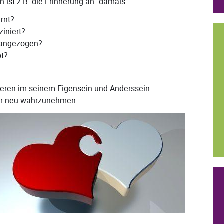
 ist z.B. die Erinnerung an "damals".
rnt?
iniert?
 angezogen?
bt?
nderen im seinem Eigensein und Anderssein
r neu wahrzunehmen.