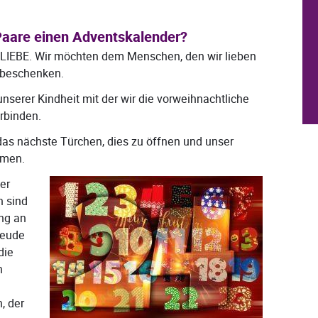
aare einen Adventskalender?
h LIEBE. Wir möchten dem Menschen, den wir lieben
 beschenken.
nserer Kindheit mit der wir die vorweihnachtliche
rbinden.
 das nächste Türchen, dies zu öffnen und unser
hmen.
er
n sind
ung an
reude
die
n
, der