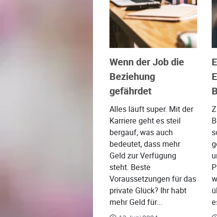
Wenn der Job die
E
Beziehung
E
gefährdet
B
Alles läuft super. Mit der
Z
Karriere geht es steil
B
bergauf, was auch
s
bedeutet, dass mehr
g
Geld zur Verfügung
u
steht. Beste
P
Voraussetzungen für das
w
private Glück? Ihr habt
ü
mehr Geld für...
e