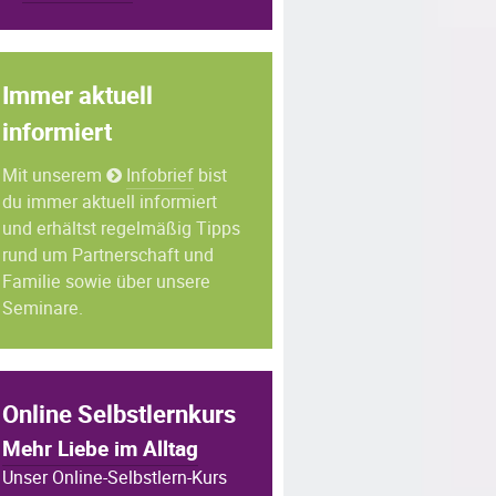
Immer aktuell
informiert
Mit unserem
Infobrief
bist
du immer aktuell informiert
und erhältst regelmäßig Tipps
rund um Partnerschaft und
Familie sowie über unsere
Seminare.
Online Selbstlernkurs
Mehr Liebe im Alltag
Unser Online-Selbstlern-Kurs