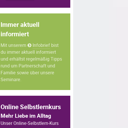
Immer aktuell
informiert
Mit unserem
Infobrief
bist
du immer aktuell informiert
und erhältst regelmäßig Tipps
rund um Partnerschaft und
Familie sowie über unsere
Seminare.
Online Selbstlernkurs
Mehr Liebe im Alltag
Unser Online-Selbstlern-Kurs