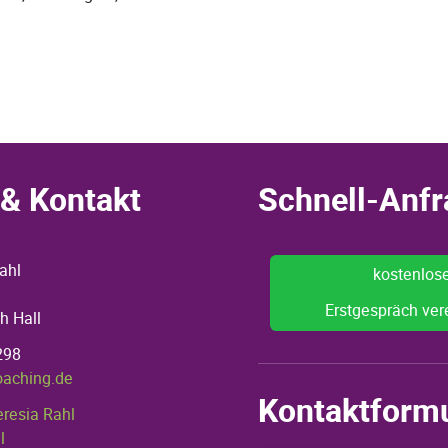
& Kontakt
Schnell-Anfr
ahl
kostenlos
Erstgespräch ver
h Hall
298
oaching.de
Kontaktform
eresia Rahl
l