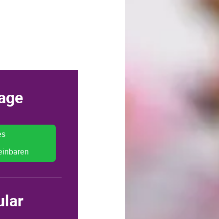
age
es
einbaren
ular