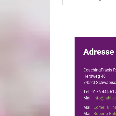
Adresse 
CoachingPraxis R
Herdweg 40
74523 Schwäbisc
Tel: 0176 444 61
Mail:
info@rahl-c
Mail:
Cornelia Th
Mail:
Roberto Rah