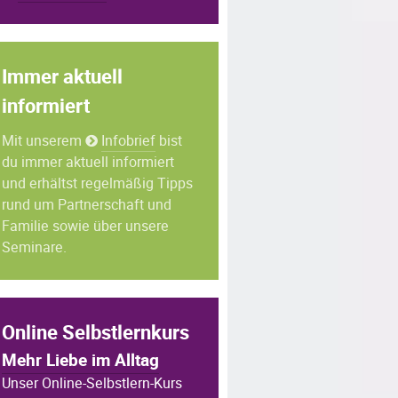
Immer aktuell
informiert
Mit unserem
Infobrief
bist
du immer aktuell informiert
und erhältst regelmäßig Tipps
rund um Partnerschaft und
Familie sowie über unsere
Seminare.
Online Selbstlernkurs
Mehr Liebe im Alltag
Unser Online-Selbstlern-Kurs